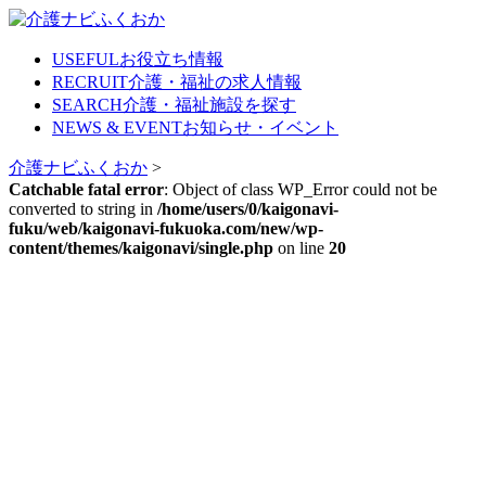
Skip
to
content
USEFUL
お役立ち情報
RECRUIT
介護・福祉の求人情報
SEARCH
介護・福祉施設を探す
NEWS & EVENT
お知らせ・イベント
介護ナビふくおか
>
Catchable fatal error
: Object of class WP_Error could not be
converted to string in
/home/users/0/kaigonavi-
fuku/web/kaigonavi-fukuoka.com/new/wp-
content/themes/kaigonavi/single.php
on line
20