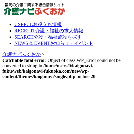
Skip
to
content
USEFUL
お役立ち情報
RECRUIT
介護・福祉の求人情報
SEARCH
介護・福祉施設を探す
NEWS & EVENT
お知らせ・イベント
介護ナビふくおか
>
Catchable fatal error
: Object of class WP_Error could not be
converted to string in
/home/users/0/kaigonavi-
fuku/web/kaigonavi-fukuoka.com/new/wp-
content/themes/kaigonavi/single.php
on line
20