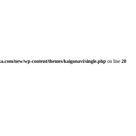
ka.com/new/wp-content/themes/kaigonavi/single.php
on line
20