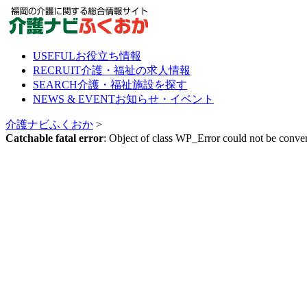
Skip
to
content
USEFUL
お役立ち情報
RECRUIT
介護・福祉の求人情報
SEARCH
介護・福祉施設を探す
NEWS & EVENT
お知らせ・イベント
介護ナビふくおか
>
Catchable fatal error
: Object of class WP_Error could not be conver