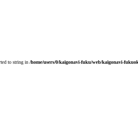
ted to string in
/home/users/0/kaigonavi-fuku/web/kaigonavi-fukuo