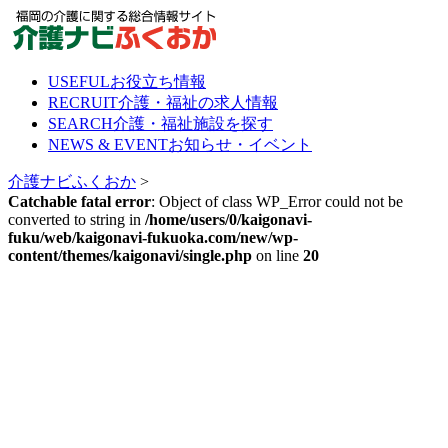
Skip
to
content
USEFUL
お役立ち情報
RECRUIT
介護・福祉の求人情報
SEARCH
介護・福祉施設を探す
NEWS & EVENT
お知らせ・イベント
介護ナビふくおか
>
Catchable fatal error
: Object of class WP_Error could not be
converted to string in
/home/users/0/kaigonavi-
fuku/web/kaigonavi-fukuoka.com/new/wp-
content/themes/kaigonavi/single.php
on line
20