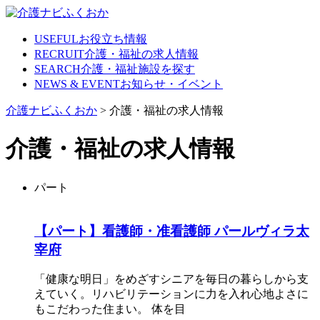
Skip
to
content
USEFUL
お役立ち情報
RECRUIT
介護・福祉の求人情報
SEARCH
介護・福祉施設を探す
NEWS & EVENT
お知らせ・イベント
介護ナビふくおか
>
介護・福祉の求人情報
介護・福祉の求人情報
パート
【パート】看護師・准看護師 パールヴィラ太
宰府
「健康な明日」をめざすシニアを毎日の暮らしから支
えていく。リハビリテーションに力を入れ心地よさに
もこだわった住まい。 体を目