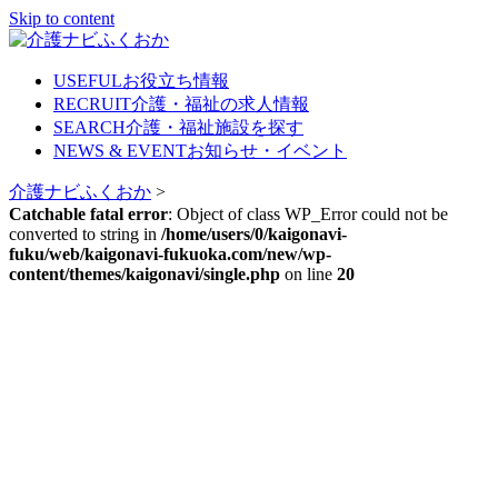
Skip to content
USEFUL
お役立ち情報
RECRUIT
介護・福祉の求人情報
SEARCH
介護・福祉施設を探す
NEWS & EVENT
お知らせ・イベント
介護ナビふくおか
>
Catchable fatal error
: Object of class WP_Error could not be
converted to string in
/home/users/0/kaigonavi-
fuku/web/kaigonavi-fukuoka.com/new/wp-
content/themes/kaigonavi/single.php
on line
20