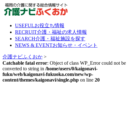
Skip
to
content
USEFUL
お役立ち情報
RECRUIT
介護・福祉の求人情報
SEARCH
介護・福祉施設を探す
NEWS & EVENT
お知らせ・イベント
介護ナビふくおか
>
Catchable fatal error
: Object of class WP_Error could not be
converted to string in
/home/users/0/kaigonavi-
fuku/web/kaigonavi-fukuoka.com/new/wp-
content/themes/kaigonavi/single.php
on line
20