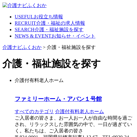
Skip
to
content
USEFUL
お役立ち情報
RECRUIT
介護・福祉の求人情報
SEARCH
介護・福祉施設を探す
NEWS & EVENT
お知らせ・イベント
介護ナビふくおか
>
介護・福祉施設を探す
介護・福祉施設を探す
介護付有料老人ホーム
ファミリーホーム・アバン１号館
すべてのカテゴリ
介護付有料老人ホーム
ご入居者の皆さま、お一人お一人が自由な時間を過ご
され、リラックスした雰囲気の中で、一日が過ぎてい
く。私たちは、ご入居者の皆さ